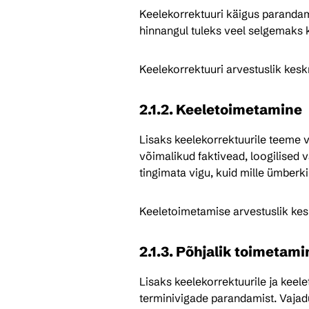
Keelekorrektuuri käigus parandam
hinnangul tuleks veel selgemaks k
Keelekorrektuuri arvestuslik kes
2.1.2. Keeletoimetamine
Lisaks keelekorrektuurile teeme va
võimalikud faktivead, loogilised v
tingimata vigu, kuid mille ümberkir
Keeletoimetamise arvestuslik kes
2.1.3. Põhjalik toimetami
Lisaks keelekorrektuurile ja keel
terminivigade parandamist. Vajad