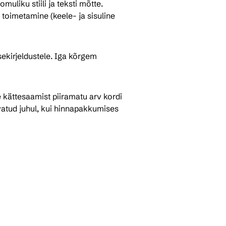
uliku stiili ja teksti mõtte. 
 toimetamine (keele- ja sisuline 
ekirjeldustele. Iga kõrgem 
 kättesaamist piiramatu arv kordi 
rvatud juhul, kui hinnapakkumises 