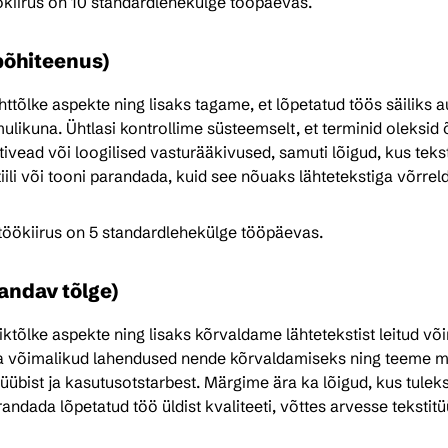
ökiirus on 10 standardlehekülge tööpäevas.
 põhiteenus)
ttõlke aspekte ning lisaks tagame, et lõpetatud töös säiliks aut
likuna. Ühtlasi kontrollime süsteemselt, et terminid oleksid õ
ktivead või loogilised vasturääkivused, samuti lõigud, kus tekst
iili või tooni parandada, kuid see nõuaks lähtetekstiga võrrel
 töökiirus on 5 standardlehekülge tööpäevas.
ndav tõlge) 
ktõlke aspekte ning lisaks kõrvaldame lähtetekstist leitud või
a võimalikud lahendused nende kõrvaldamiseks ning teeme mu
titüübist ja kasutusotstarbest. Märgime ära ka lõigud, kus tule
randada lõpetatud töö üldist kvaliteeti, võttes arvesse tekstitü