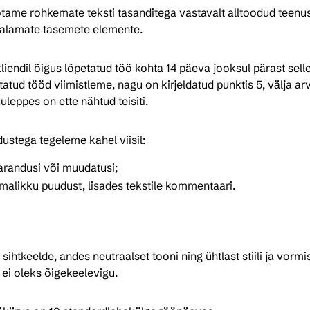
tame rohkemate teksti tasanditega vastavalt alltoodud teenus
alamate tasemete elemente.
iendil õigus lõpetatud töö kohta 14 päeva jooksul pärast selle
etatud tööd viimistleme, nagu on kirjeldatud punktis 5, välja a
leppes on ette nähtud teisiti.
ustega tegeleme kahel viisil:
parandusi või muudatusi;
imalikku puudust, lisades tekstile kommentaari.
 sihtkeelde, andes neutraalset tooni ning ühtlast stiili ja vorm
s ei oleks õigekeelevigu.