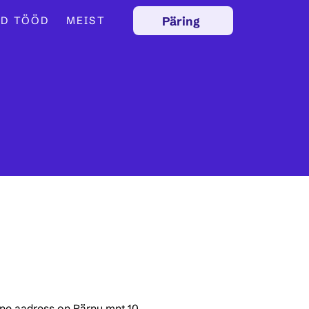
Päring
D TÖÖD
MEIST
rgne aadress on Pärnu mnt 10, 