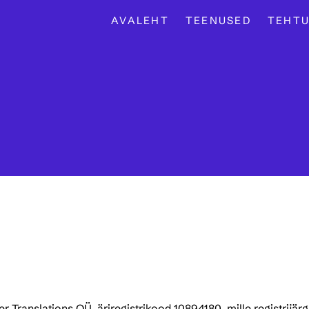
AVALEHT
TEENUSED
TEHTU
ner Translations OÜ, äriregistrikood 10894180, mille registrijä