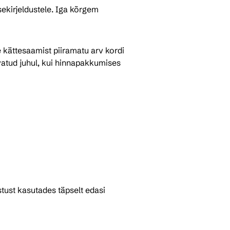
ekirjeldustele. Iga kõrgem 
 kättesaamist piiramatu arv kordi 
rvatud juhul, kui hinnapakkumises 
istust kasutades täpselt edasi 