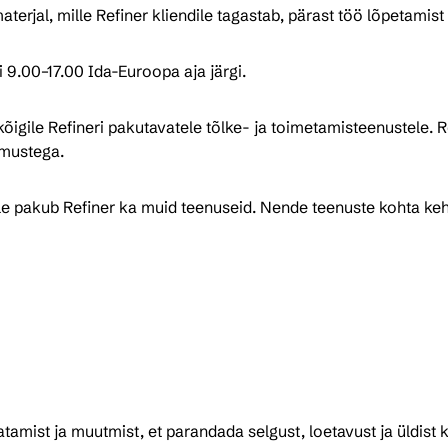
erjal, mille Refiner kliendile tagastab, pärast töö lõpetamist
9.00–17.00 Ida-Euroopa aja järgi.
igile Refineri pakutavatele tõlke- ja toimetamisteenustele. Re
imustega.
le pakub Refiner ka muid teenuseid. Nende teenuste kohta keh
mist ja muutmist, et parandada selgust, loetavust ja üldist kval