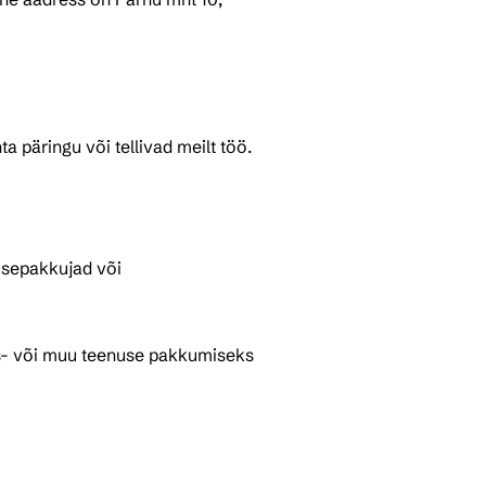
hta päringu või tellivad meilt töö.
usepakkujad või 
mis- või muu teenuse pakkumiseks 