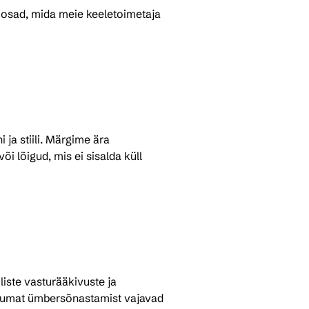
 osad, mida meie keeletoimetaja 
ja stiili. Märgime ära 
i lõigud, mis ei sisalda küll 
iste vasturääkivuste ja 
ikumat ümbersõnastamist vajavad 