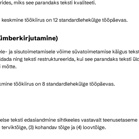
des, miks see parandaks teksti kvaliteeti.
k keskmine töökiirus on 12 standardlehekülge tööpäevas.
(ümberkirjutamine)
ele- ja sisutoimetamisele võime süvatoimetamise käigus teksti
dada ning teksti restruktureerida, kui see parandaks teksti üldi
i mõtte.
mine töökiirus on 8 standardlehekülge tööpäevas.
lse teksti edasiandmine sihtkeeles vastavalt teenusetaseme k
2) terviktõlge, (3) kohandav tõlge ja (4) loovtõlge.