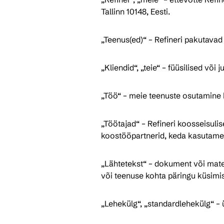
Tallinn 10148, Eesti.
„Teenus(ed)“ – Refineri pakutavad
„Kliendid“, „teie“ – füüsilised või 
„Töö“ – meie teenuste osutamine k
„Töötajad“ – Refineri koosseisulis
koostööpartnerid, keda kasutame
„Lähtetekst“ – dokument või mater
või teenuse kohta päringu küsimi
„Lehekülg“, „standardlehekülg“ – 