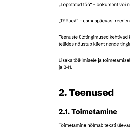
„Lõpetatud töö“ – dokument või mat
„Tööaeg“ – esmaspäevast reedeni 
Teenuste üldtingimused kehtivad kõ
tellides nõustub klient nende ting
Lisaks tõlkimisele ja toimetamise
ja 3–11.
2. Teenused
2.1. Toimetamine
Toimetamine hõlmab teksti ülevaata