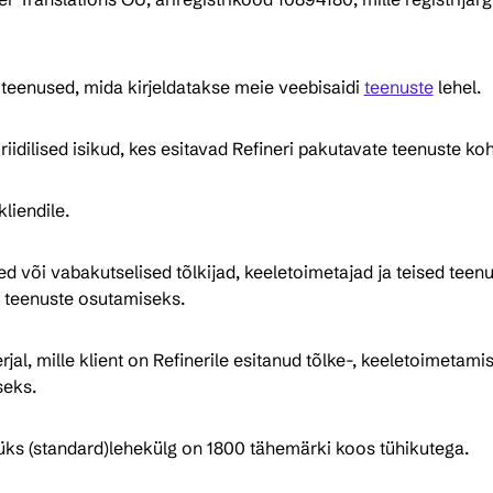
 teenused, mida kirjeldatakse meie veebisaidi 
teenuste
 lehel.
juriidilised isikud, kes esitavad Refineri pakutavate teenuste ko
liendile.
ed või vabakutselised tõlkijad, keeletoimetajad ja teised teen
 teenuste osutamiseks.
jal, mille klient on Refinerile esitanud tõlke-, keeletoimeta
seks.
üks (standard)lehekülg on 1800 tähemärki koos tühikutega.