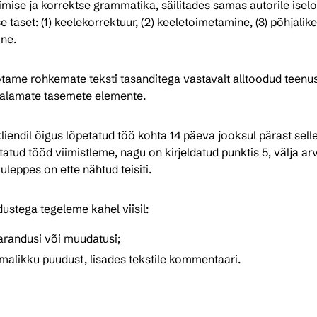
imise ja korrektse grammatika, säilitades samas autorile iseloom
aset: (1) keelekorrektuur, (2) keeletoimetamine, (3) põhjalike
ine.
tame rohkemate teksti tasanditega vastavalt alltoodud teenus
alamate tasemete elemente.
iendil õigus lõpetatud töö kohta 14 päeva jooksul pärast selle
etatud tööd viimistleme, nagu on kirjeldatud punktis 5, välja a
leppes on ette nähtud teisiti.
ustega tegeleme kahel viisil:
parandusi või muudatusi;
imalikku puudust, lisades tekstile kommentaari.