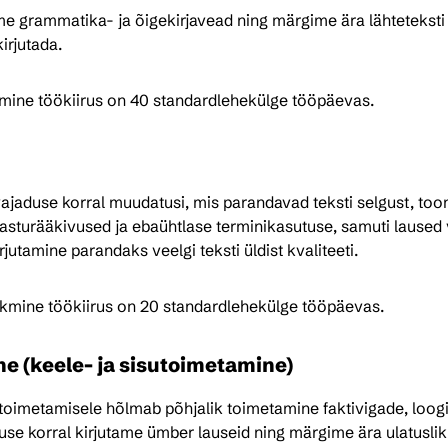
e grammatika- ja õigekirjavead ning märgime ära lähteteksti
irjutada.
kmine töökiirus on 40 standardlehekülge tööpäevas.
jaduse korral muudatusi, mis parandavad teksti selgust, tooni 
asturääkivused ja ebaühtlase terminikasutuse, samuti laused võ
jutamine parandaks veelgi teksti üldist kvaliteeti.
kmine töökiirus on 20 standardlehekülge tööpäevas.
ne (keele- ja sisutoimetamine)
etoimetamisele hõlmab põhjalik toimetamine faktivigade, loogil
use korral kirjutame ümber lauseid ning märgime ära ulatusl