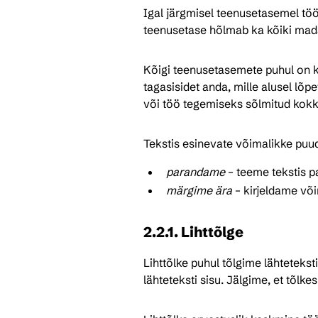
Igal järgmisel teenusetasemel töö
teenusetase hõlmab ka kõiki mad
Kõigi teenusetasemete puhul on kl
tagasisidet anda, mille alusel lõp
või töö tegemiseks sõlmitud kokku
Tekstis esinevate võimalikke puud
parandame
 – teeme tekstis 
märgime ära
 – kirjeldame võ
2.2.1. Lihttõlge 
Lihttõlke puhul tõlgime lähteteksti
lähteteksti sisu. Jälgime, et tõlke