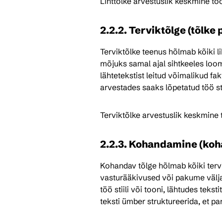
Lihttõlke arvestuslik keskmine tö
2.2.2. Terviktõlge (tõlke
Terviktõlke teenus hõlmab kõiki lih
mõjuks samal ajal sihtkeeles loomu
lähtetekstist leitud võimalikud fa
arvestades saaks lõpetatud töö st
Terviktõlke arvestuslik keskmine
2.2.3. Kohandamine (koha
Kohandav tõlge hõlmab kõiki tervi
vasturääkivused või pakume välj
töö stiili või tooni, lähtudes teks
teksti ümber struktureerida, et pa