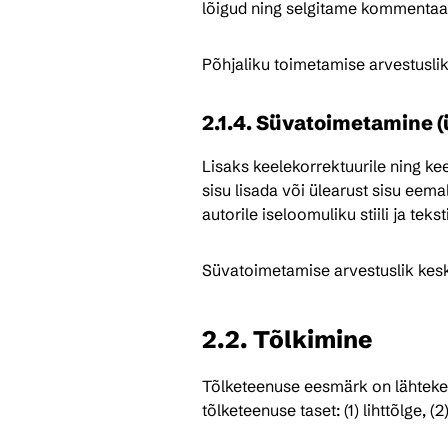
lõigud ning selgitame kommentaari
Põhjaliku toimetamise arvestusli
2.1.4. Süvatoimetamine 
Lisaks keelekorrektuurile ning ke
sisu lisada või ülearust sisu eemal
autorile iseloomuliku stiili ja tekst
Süvatoimetamise arvestuslik kesk
2.2. Tõlkimine
Tõlketeenuse eesmärk on lähtekee
tõlketeenuse taset: (1) lihttõlge, (