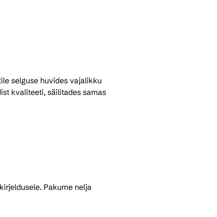
le selguse huvides vajalikku 
st kvaliteeti, säilitades samas 
irjeldusele. Pakume nelja 