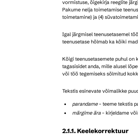
vormistuse, õigekirja reeglite järg
Pakume nelja toimetamise teenuse t
toimetamine) ja (4) süvatoimetam
Igal järgmisel teenusetasemel töö
teenusetase hõlmab ka kõiki mad
Kõigi teenusetasemete puhul on kl
tagasisidet anda, mille alusel lõp
või töö tegemiseks sõlmitud kokku
Tekstis esinevate võimalikke puud
parandame
 – teeme tekstis 
märgime ära
 – kirjeldame võ
2.1.1. Keelekorrektuur