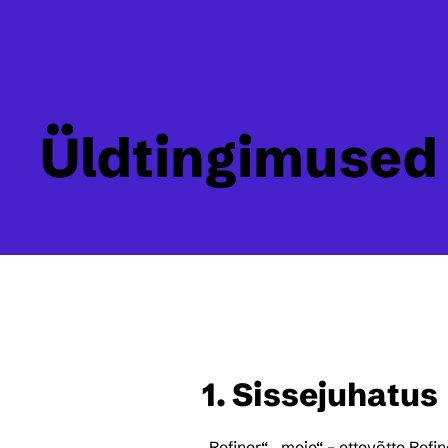
Üldtingimused
1. Sissejuhatus
„Refiner“, „meie“ – ettevõtte Refi