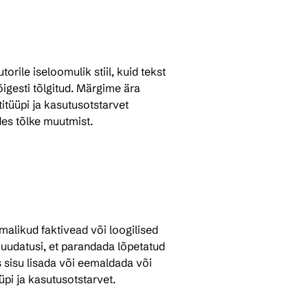
orile iseloomulik stiil, kuid tekst 
igesti tõlgitud. Märgime ära 
itüüpi ja kasutusotstarvet 
des tõlke muutmist.
malikud faktivead või loogilised 
udatusi, et parandada lõpetatud 
ks sisu lisada või eemaldada või 
üpi ja kasutusotstarvet.